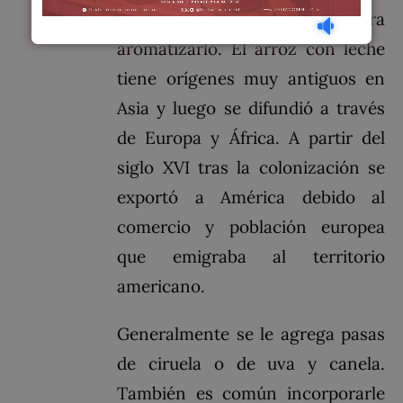
vainilla o cáscara de limón para
aromatizarlo. El arroz con leche
tiene orígenes muy antiguos en
Asia y luego se difundió a través
de Europa y África. A partir del
siglo XVI tras la colonización se
exportó a América debido al
comercio y población europea
que emigraba al territorio
americano.
Generalmente se le agrega pasas
de ciruela o de uva y canela.
También es común incorporarle