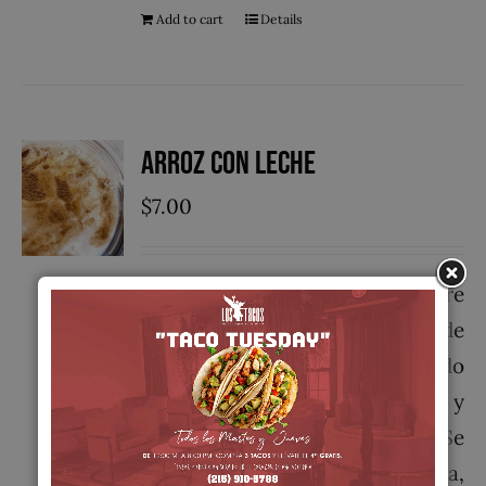
Add to cart
Details
Arroz con Leche
$
7.00
El arroz con leche es un postre
típico de la gastronomía de
múltiples países hecho cociendo
lentamente arroz con leche y
azúcar. Se sirve frío o caliente. Se
le suele espolvorear canela,