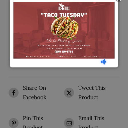
herencia hispana es muy tradicional en
todos los países latinoamericanos. En
Perú existe una variante que se llama
arroz zambito, elaborado con chancaca,
nueces, pasas y coco rallado.
Share On
Tweet This
Facebook
Product
Pin This
Email This
Product
Product