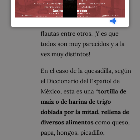
preparamos en México con la
masa del maíz. Tenemos tacos,
quesadillas, tostadas, gorditas,
flautas entre otros. ¡Y es que
todos son muy parecidos y a la
vez muy distintos!
En el caso de la quesadilla, según
el Diccionario del Español de
México, esta es una “
tortilla de
maíz o de harina de trigo
doblada por la mitad, rellena de
diversos alimentos
como queso,
papa, hongos, picadillo,