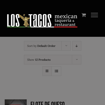
Skip
to
content
Sort by
Default Order
Show
12 Products
Elote de Queso