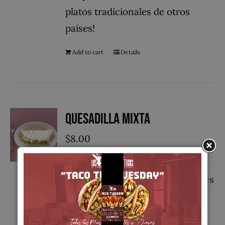
platos tradicionales de otros
paises!
Add to cart
Details
Quesadilla Mixta
$
8.00
A ojos de un extranjero a veces es
difícil comprender la diferencia
entre el sinfín de platillos que