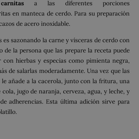
a
carnitas
a las diferentes porciones
ritas en
manteca
de
cerdo
. Para su preparación
cazos
de
acero inoxidable
.
s es sazonando la carne y vísceras de cerdo con
 de la persona que las prepare la receta puede
r con hierbas y especias como pimienta negra,
demás de salarlas moderadamente. Una vez que las
 le añade a la cacerola, junto con la fritura, una
 cola
,
jugo de naranja
,
cerveza
,
agua
, y
leche
, y
de adherencias. Esta última adición sirve para
atillo.