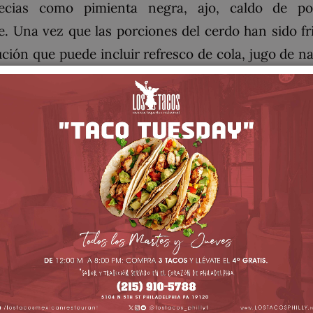
ecias como pimienta negra, ajo, caldo de pol
Una vez que las porciones del cerdo han sido frita
lución que puede incluir
refresco de cola
,
jugo de n
formación de adherencias. Esta última adición sirve
weet This Product
Pin This Produc