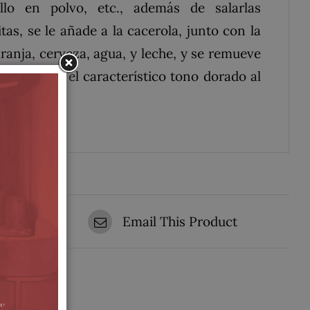
lo en polvo, etc., además de salarlas
s, se le añade a la cacerola, junto con la
aranja
,
cerveza
,
agua
, y
leche
, y se remueve
 para darle el característico tono dorado al
t
Email This Product