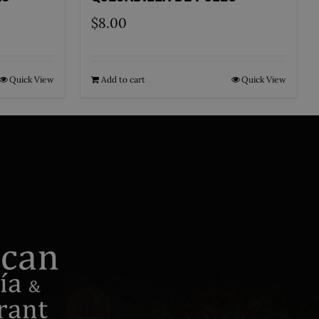
$
8.00
Quick View
Add to cart
Quick View