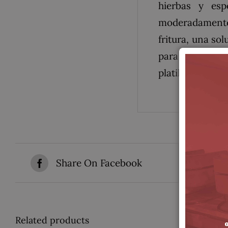
hierbas y esp
moderadamente. 
fritura, una so
para evitar la 
platillo.
Share On Facebook
T
Related products