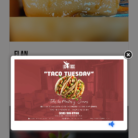
Flan
$
7.00
Add to cart
Details