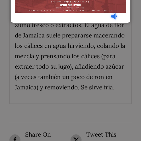
una de las bebidas baratas (frescos,
frescas) hechas típicamente a partir de
zumo fresco o extractos. El agua de flor
de Jamaica suele prepararse macerando
los cálices en agua hirviendo, colando la
mezcla y prensando los cálices (para
extraer todo su jugo), añadiendo azúcar
(a veces también un poco de ron en
Jamaica) y removiendo. Se sirve fría.
Share On
Tweet This