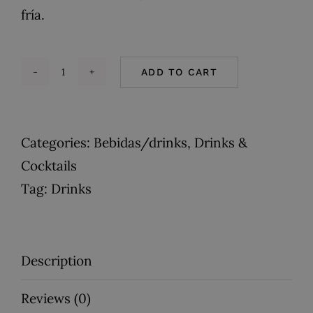
fría.
ADD TO CART
Agua
de
Jamaica
Categories:
Bebidas/drinks
,
Drinks &
quantity
Cocktails
Tag:
Drinks
Description
Reviews (0)