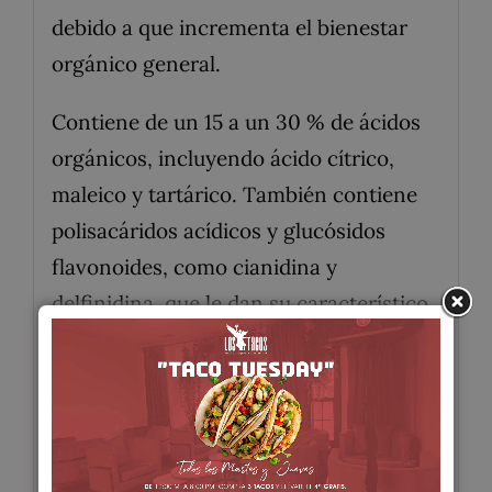
debido a que incrementa el bienestar
orgánico general.
Contiene de un 15 a un 30 % de ácidos
orgánicos, incluyendo ácido cítrico,
maleico y tartárico. También contiene
polisacáridos acídicos y glucósidos
flavonoides, como cianidina y
delfinidina, que le dan su característico
color rojo oscuro.
El agua de flor de Jamaica es popular en
Jamaica, México, Centroamérica y
partes de Sudamérica y el Caribe. Es