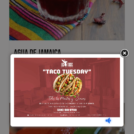
Agua de Jamaica
$
5.00
Add to cart
Details