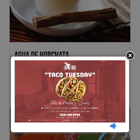
Agua de Horchata
$
5.00
Add to cart
Details