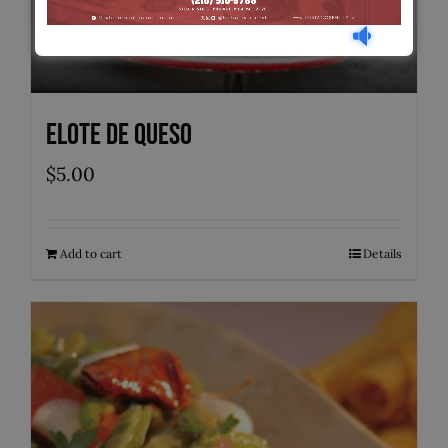
Elote de Queso
$
5.00
Add to cart
Details