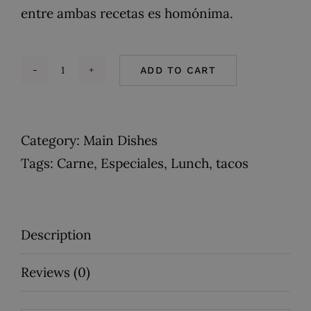
entre ambas recetas es homónima.
ADD TO CART
Taquitos
Dorados
de
Category:
Main Dishes
Pollo
Tags:
Carne
,
Especiales
,
Lunch
,
tacos
quantity
Description
Reviews (0)