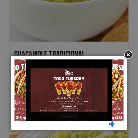
Guacamole Tradicional
$
10.00
Add to cart
Details