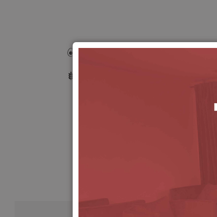
Egg free
Gluten free