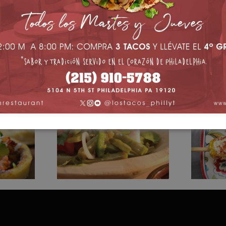
m!
Ensalada de
llos
Elo
Nopales