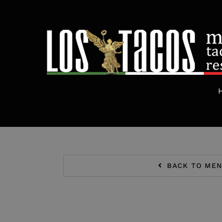
Skip
to
content
BACK TO ME