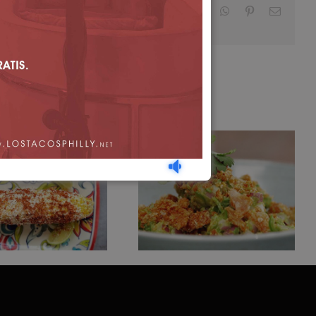
Facebook
X
LinkedIn
WhatsApp
Pinterest
Email
Guacamole con
te de Queso
Chicharron