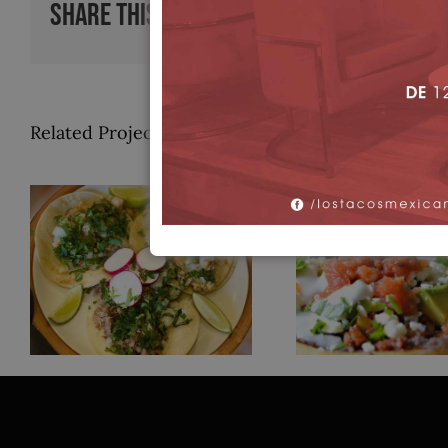
Share This Story, Choose Your Platfor
Related Projects
Tacos de Bistec
Sopes Senci