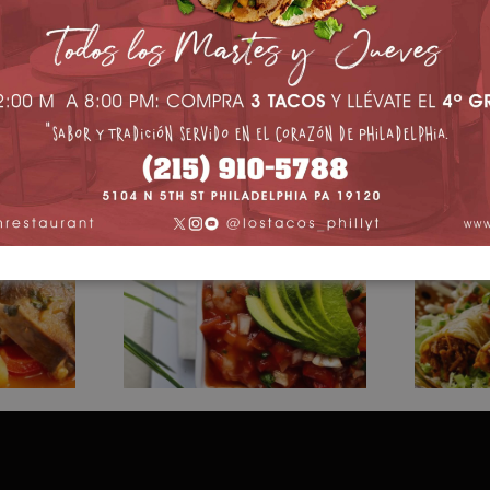
m!
Cótcel de
Taqu
alsa
Camarones