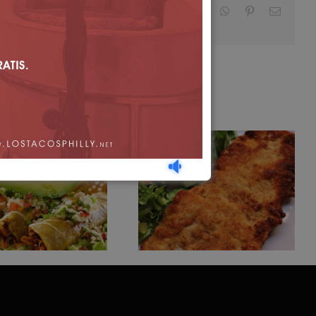
Facebook
X
LinkedIn
WhatsApp
Pinterest
Email
itos Dorados
Milanesa
de Pollo