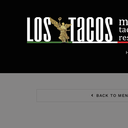
Skip
to
content
BACK TO ME