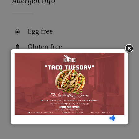
Allergen Info
Egg free
Gluten free
Lactose free
Nut free