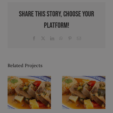
Share This Story, Choose Your
Platform!
Facebook
X
LinkedIn
WhatsApp
Pinterest
Email
Related Projects
Pollo a la
Lengua en
Mexicana
Salsa