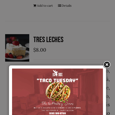
Add to cart
Details
Tres Leches
$
8.00
Es un postre popular en México,
Nicaragua, Venezuela, Panamá,
Colombia,Bolivia, Perú, Chile,
Ecuador, Costa Rica, Puerto Rico,
República Dominicana, y demás
países de América Central como