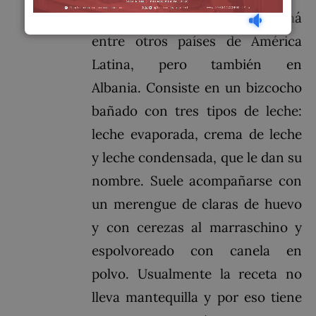
El Salvador, Honduras, Panamá
entre otros países de América
Latina, pero también en
Albania. Consiste en un bizcocho
bañado con tres tipos de leche:
leche evaporada, crema de leche
y leche condensada, que le dan su
nombre. Suele acompañarse con
un merengue de claras de huevo
y con cerezas al marraschino y
espolvoreado con canela en
polvo. Usualmente la receta no
lleva mantequilla y por eso tiene