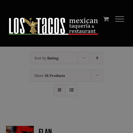
Skip
to
content
Sort by
Rating
Show
36 Products
Flan