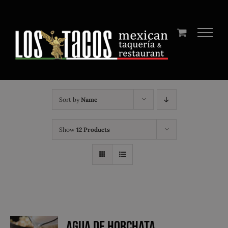
Skip
to
content
Sort by
Name
Show
12 Products
Agua de Horchata