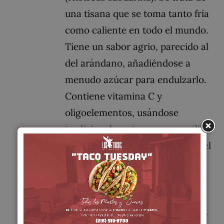
una tisana que se toma tanto fría
como caliente en todo el mundo.
Tiene un sabor agrio, parecido al
del arándano, añadiéndose a
menudo azúcar para endulzarlo.
Contiene vitamina C y
oligoelementos, usándose
tradicionalmente como remedio
suave debido a que incrementa el
bienestar orgánico general.
Contiene de un 15 a un 30 % de
ácidos orgánicos, incluyendo
ácido cítrico, maleico y tartárico.