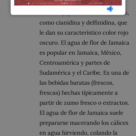
También contiene polisacáridos
acídicos y glucósidos flavonoides,
como cianidina y delfinidina, que
le dan su característico color rojo
oscuro. El agua de flor de Jamaica
es popular en Jamaica, México,
Centroamérica y partes de
Sudamérica y el Caribe. Es una de
las bebidas baratas (frescos,
frescas) hechas típicamente a
partir de zumo fresco o extractos.
El agua de flor de Jamaica suele
prepararse macerando los cálices
en agua hirviendo, colando la