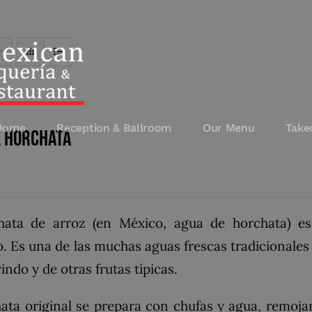
Home
Reception & Ballroom
Our Menu
Take
e Horchata
hata de arroz (en México, agua de horchata) es
 Es una de las muchas aguas frescas tradicionales 
indo y de otras frutas típicas.
ata original se prepara con chufas y agua, remojan