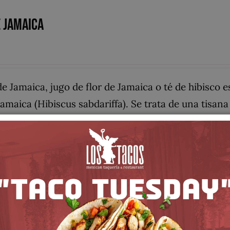
 Jamaica
de Jamaica, jugo de flor de Jamaica o té de hibisco e
Jamaica (Hibiscus sabdariffa). Se trata de una tisan
iene un sabor agrio, parecido al del arándano, añ
 vitamina C y oligoelementos, usándose tradicion
ta el bienestar orgánico general. Contiene de un 1
trico, maleico y tartárico. También contiene polisac
a y delfinidina, que le dan su característico color r
ca, México, Centroamérica y partes de Sudamérica y
, frescas) hechas típicamente a partir de zumo fresco