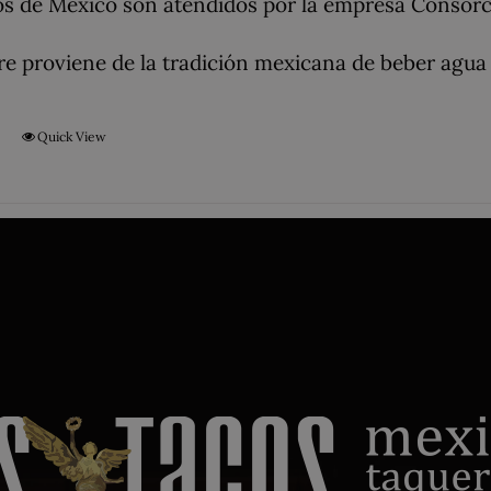
ios de México son atendidos por la empresa Consor
e proviene de la tradición mexicana de beber agua e
t
Quick View