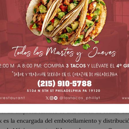
se macerando los cálices en agua hirviendo, colando
jugo), añadiendo azúcar (a veces también un poco de
t
Quick View
os
 es una marca de refresco en México fundada 1950 po
o. La empresa Jarritos es una marca de Frutas Co
es la encargada del embotellamiento y distribución