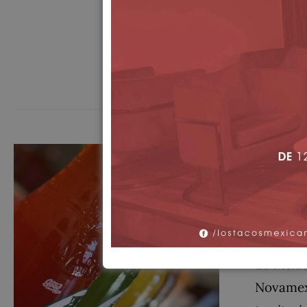
preparar
todo su 
Add to car
Jarrit
$
3.00
Jarritos
de Méxic
Novamex 