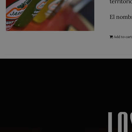
territor
El nombr
Add to car