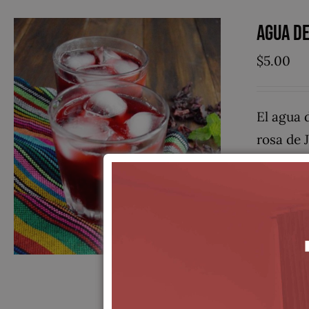
Agua de
$
5.00
El agua 
rosa de 
mundo. T
Contiene
incremen
ácido cí
cianidin
en Jamai
(frescos