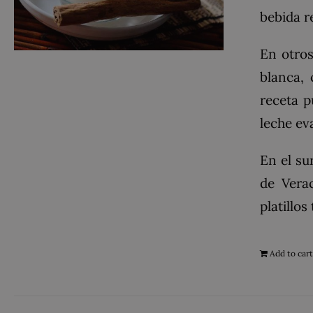
bebida r
En otros
blanca, 
receta p
leche ev
En el su
de Vera
platillos
Add to car