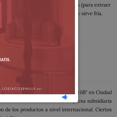
 la mezcla y prensando los cálices (para extraer
 ron en Jamaica) y removiendo. Se sirve fría.
r Francisco Hill Avalos "El Güero Hill" en Ciudad
ncentradas, SAPI de CV3​ Su empresa subsidiaria
 de los productos a nivel internacional. Ciertos