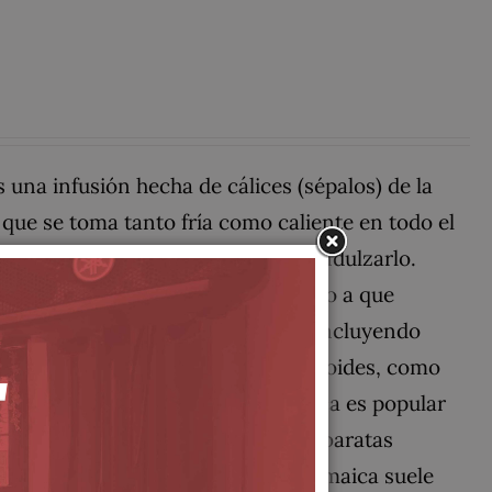
s una infusión hecha de cálices (sépalos) de la
a que se toma tanto fría como caliente en todo el
adiéndose a menudo azúcar para endulzarlo.
almente como remedio suave debido a que
5 a un 30 % de ácidos orgánicos, incluyendo
áridos acídicos y glucósidos flavonoides, como
ojo oscuro. El agua de flor de Jamaica es popular
 el Caribe. Es una de las bebidas baratas
 o extractos. El agua de flor de Jamaica suele