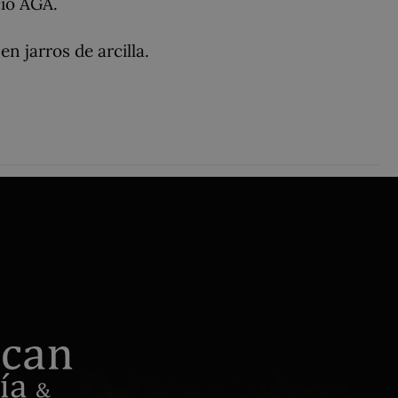
cio AGA.
n jarros de arcilla.