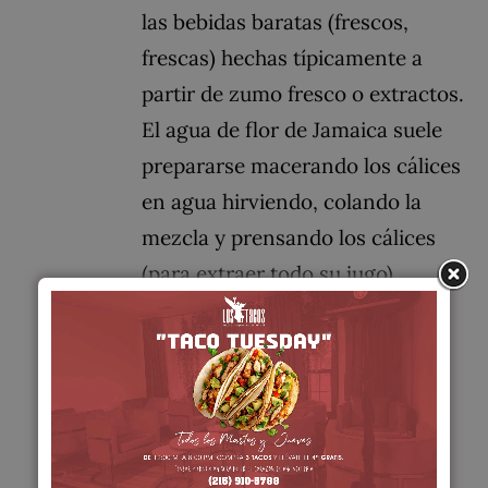
las bebidas baratas (frescos,
frescas) hechas típicamente a
partir de zumo fresco o extractos.
El agua de flor de Jamaica suele
prepararse macerando los cálices
en agua hirviendo, colando la
mezcla y prensando los cálices
(para extraer todo su jugo),
añadiendo azúcar (a veces
también un poco de ron en
Jamaica) y removiendo. Se sirve
fría.
Add to cart
Details