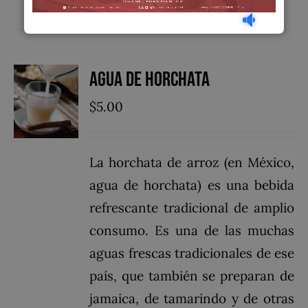
Agua de Horchata
$
5.00
La horchata de arroz (en México,
agua de horchata) es una bebida
refrescante tradicional de amplio
consumo. Es una de las muchas
aguas frescas tradicionales de ese
país, que también se preparan de
jamaica, de tamarindo y de otras