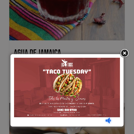
Agua de Jamaica
$
5.00
Add to cart
Details