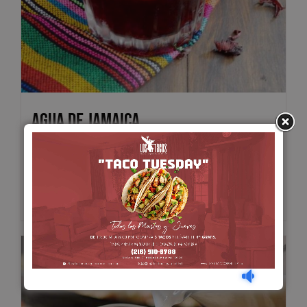
Agua de Jamaica
$
5.00
Add to cart
Details