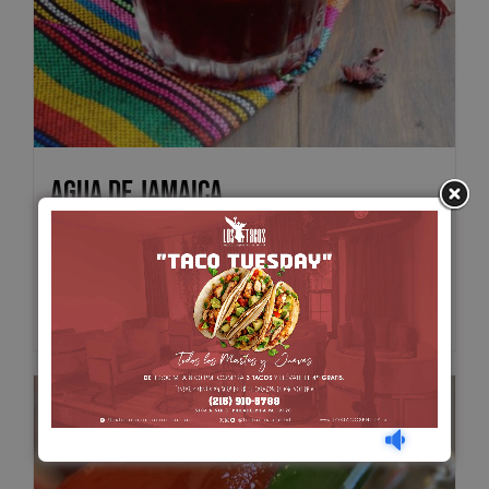
Agua de Jamaica
$
5.00
Add to cart
Details